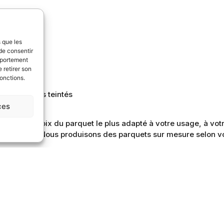
 ans)
s que les
de consentir
mportement
 retirer son
fonctions.
nt
out sur sols teintés
ces
ans le choix du parquet le plus adapté à votre usage, à votre
tre projet. Nous produisons des parquets sur mesure selon vo
es à votre service pour satisfaire v