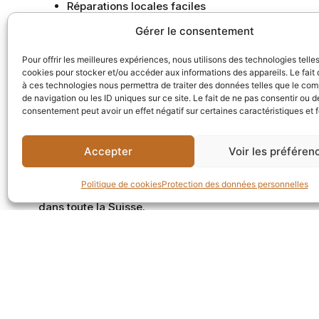
Réparations locales faciles
Nécessite un huilage régulier (tous les un à deux
Gérer le consentement
Peu adapté aux finitions teintées
Sol verni
Pour offrir les meilleures expériences, nous utilisons des technologies telle
cookies pour stocker et/ou accéder aux informations des appareils. Le fait 
à ces technologies nous permettra de traiter des données telles que le co
Résistant aux taches
de navigation ou les ID uniques sur ce site. Le fait de ne pas consentir ou de
Facile à nettoyer
consentement peut avoir un effet négatif sur certaines caractéristiques et 
Indispensable pour les sols teintés artificielleme
Rayures profondes plus complexes à réparer, surt
Accepter
Voir les préféren
Chez
Parquets Bois Noble
, nous vous accompagnons d
Politique de cookies
Protection des données personnelles
dans notre
showroom à Lausanne
pour discuter de vo
dans toute la Suisse.
Nous somm