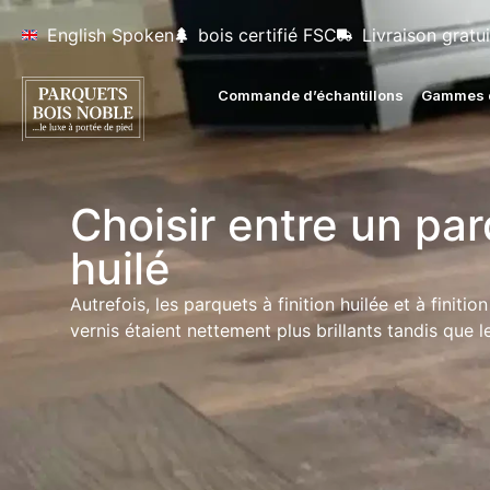
English Spoken
bois certifié FSC
Livraison gratui
Commande d’échantillons
Gammes d
Choisir entre un par
huilé
Autrefois, les parquets à finition huilée et à finiti
vernis étaient nettement plus brillants tandis que 