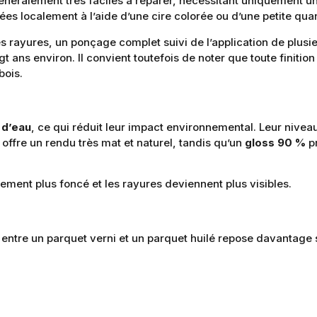
éralement très faciles à réparer, nécessitant uniquement un 
rées localement à l’aide d’une cire colorée ou d’une petite qua
s rayures, un ponçage complet suivi de l’application de plusi
gt ans environ. Il convient toutefois de noter que toute finition
bois.
 d’eau
, ce qui réduit leur impact environnemental. Leur niveau
offre un rendu très mat et naturel, tandis qu’un
gloss 90 %
pr
alement plus foncé et les rayures deviennent plus visibles.
x entre un parquet verni et un parquet huilé repose davantage