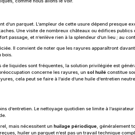
iques, comme nous allons le voir.
ment d’un parquet. L’ampleur de cette usure dépend presque ex
s taches. Une visite de nombreux châteaux ou édifices publics
ort passage, et n’enlève rien à la splendeur d’un lieu ; au con
ciée. Il convient de noter que les rayures apparaîtront davan
 bois.
s de liquides sont fréquentes, la solution privilégiée est gén
e préoccupation concerne les rayures, un
sol huilé
constitue sou
ayures, cela peut se faire à l’aide d’une huile d’entretien neut
ins d’entretien. Le nettoyage quotidien se limite à l’aspirateu
de.
urel, mais nécessitent un
huilage périodique
, généralement to
eçues, huiler un parquet n’est pas un travail technique comp