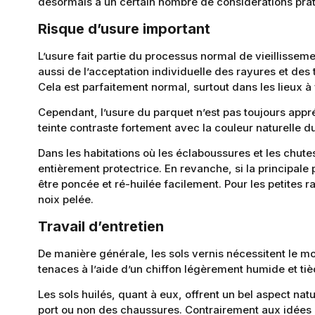
désormais à un certain nombre de considérations prat
Risque d’usure important
L’usure fait partie du processus normal de vieillisse
aussi de l’acceptation individuelle des rayures et de
Cela est parfaitement normal, surtout dans les lieux à f
Cependant, l’usure du parquet n’est pas toujours appré
teinte contraste fortement avec la couleur naturelle du
Dans les habitations où les éclaboussures et les chute
entièrement protectrice. En revanche, si la principal
être poncée et ré-huilée facilement. Pour les petites r
noix pelée.
Travail d’entretien
De manière générale, les sols vernis nécessitent le mo
tenaces à l’aide d’un chiffon légèrement humide et tiè
Les sols huilés, quant à eux, offrent un bel aspect nat
port ou non des chaussures. Contrairement aux idées r