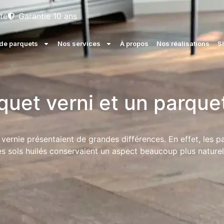
te
Garantie 10 ans
e parquets
Nos services
À propos
Nos réalisations
S
quet verni et un parque
on vernie présentaient de grandes différences. En effet, les 
les sols huilés conservaient un aspect beaucoup plus naturel 