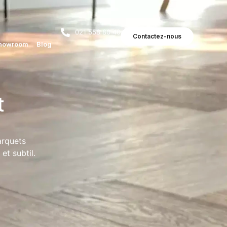
021 558 80 40
Contactez-nous
howroom
Blog
t
parquets
et subtil.