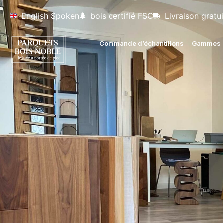
English Spoken
bois certifié FSC
Livraison gratui
Commande d’échantillons
Gammes d