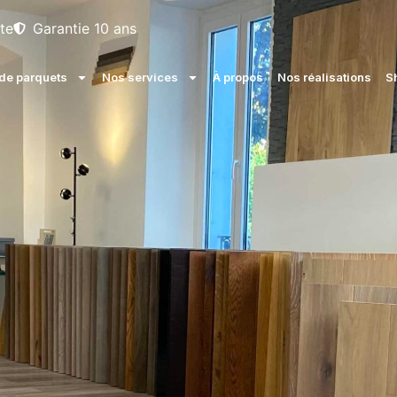
te
Garantie 10 ans
e parquets
Nos services
À propos
Nos réalisations
S