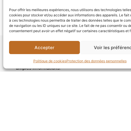
Pour offrir les meilleures expériences, nous utilisons des technologies telle
cookies pour stocker et/ou accéder aux informations des appareils. Le fait 
à ces technologies nous permettra de traiter des données telles que le co
de navigation ou les ID uniques sur ce site. Le fait de ne pas consentir ou de
consentement peut avoir un effet négatif sur certaines caractéristiques et 
Accepter
Voir les préféren
Informations supplémentaires:
Politique de cookies
Protection des données personnelles
Sur demande, ce produit peut aussi être fabriqué dans
amples informations.
Accessoires
Plinthes
Plinthes blanches
Nez de Marche
Barre de Seuil
Vu les qualités naturelles du bois, l’aspect esthétiqu