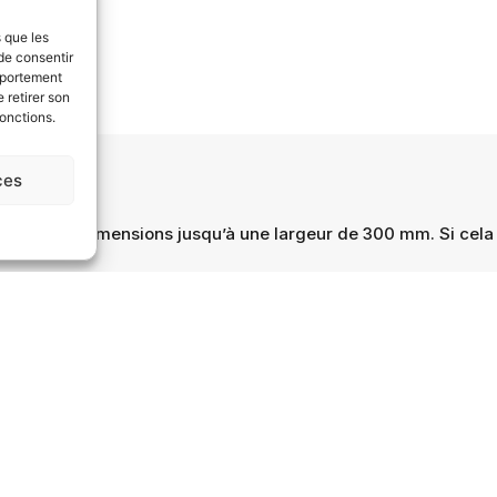
s que les
de consentir
mportement
 retirer son
fonctions.
ces
 d’autres dimensions jusqu’à une largeur de 300 mm. Si cela 
e du produit peut varier légèrement par rapport aux photos mon