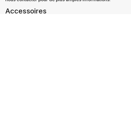
Accessoires
Plinthes
Plinthes blanches
Nez de Marche
Barre de Seuil
Vu les qualités naturelles du bois, l’aspect esthétique du
produit peut varier légèrement par rapport aux photos
montrées.
Nous sommes à votre service pour satisfaire
vos besoins
Choisissez votre parquet par gamme de
couleur