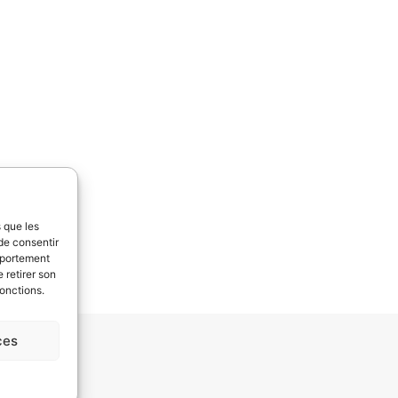
s que les
de consentir
mportement
 retirer son
fonctions.
ces