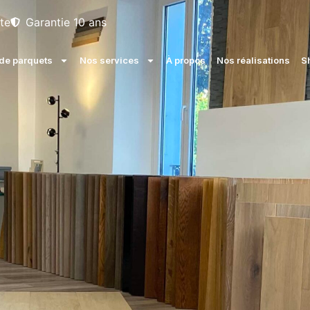
te
Garantie 10 ans
e parquets
Nos services
À propos
Nos réalisations
S