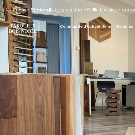
English Spoken
bois certifié FSC
Livraison gratui
Commande d’échantillons
Gammes d