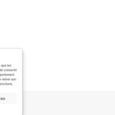
s que les
de consentir
mportement
 retirer son
fonctions.
ces