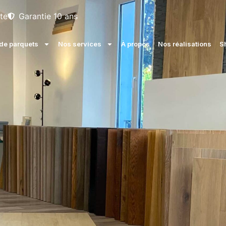
te
Garantie 10 ans
e parquets
Nos services
À propos
Nos réalisations
S