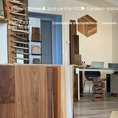
English Spoken
bois certifié FSC
Livraison gratui
Commande d’échantillons
Gammes d