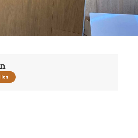
on
llon