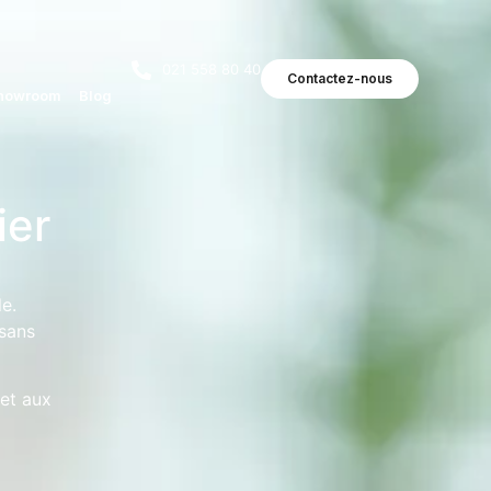
021 558 80 40
Contactez-nous
howroom
Blog
ier
e.
 sans
 et aux