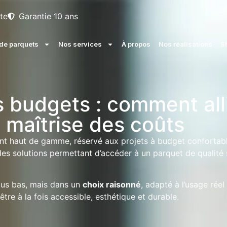
te
Garantie 10 ans
e parquets
Nos services
À propos
Nos réalisations
S
s budgets : comment all
t maîtrise des coûts
t haut de gamme, réservé aux projets à budget confortabl
 des solutions permettant d’accéder à un parquet de qualité
plus bas, mais dans un
choix raisonné
, adapté à l’usage réel
tre à la fois accessible, esthétique et durable.